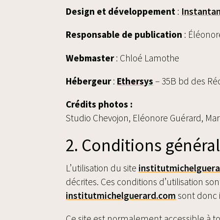
Design et développement
:
Instanta
Responsable de publication
: Éléono
Webmaster
: Chloé Lamothe
Hébergeur
:
Ethersys
– 35B bd des Ré
Crédits photos :
Studio Chevojon, Eléonore Guérard, Mari
2. Conditions général
L’utilisation du site
institutmichelguer
décrites. Ces conditions d’utilisation s
institutmichelguerard.com
sont donc i
Ce site est normalement accessible à t