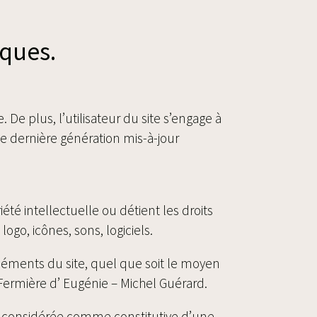
iques.
 De plus, l’utilisateur du site s’engage à
de dernière génération mis-à-jour
té intellectuelle ou détient les droits
ogo, icônes, sons, logiciels.
éléments du site, quel que soit le moyen
t Fermière d’ Eugénie – Michel Guérard.
ra considérée comme constitutive d’une